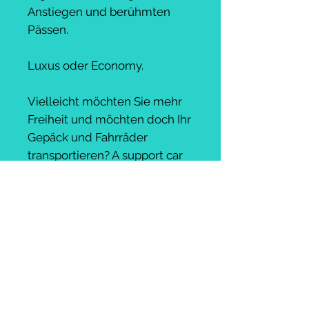
Anstiegen und berühmten
Pässen.
Luxus oder Economy.
Vielleicht möchten Sie mehr
Freiheit und möchten doch Ihr
Gepäck und Fahrräder
transportieren? A support car
vielleicht? Or einfach die
Routenplanung und Hotels
reserviert. Or vollständig
geplante, geführte und
begleitete Tour mit
hochwertigen Speisen,
Getränken und Unterkünften.