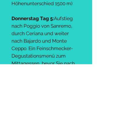
Höhenunterschied 1500 m)
Donnerstag Tag 5:
Aufstieg
nach Poggio von Sanremo,
durch Ceriana und weiter
nach Bajardo und Monte
Ceppo. Ein Feinschmecker-
Degustationsmenü zum
Mittagessen, bevor Sie nach
oben und aus dem Castel
zurück in die Hügelkuppen
klettern, um eine
atemberaubendere und
ununterbrochenere Aussicht
zu genießen. Wieder an der
Kreuzung in Bajardo
angekommen, erwartet Sie