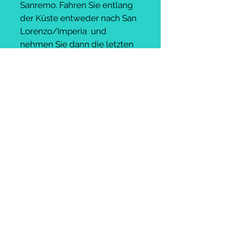
Sanremo. Fahren Sie entlang
der Küste entweder nach San
Lorenzo/Imperia und
nehmen Sie dann die letzten
Anstiege von Cipressa und
Poggio in Angriff. (40/50 km)
Unterkunft verfügbar
Fahrradverleih verfügbar
WAS IST INBEGRIFFEN?
Der Preis gilt pro Person
Großbritannien:
+44 (0) 797 978 0711
E-Mail:
amicibicicycletours@gmail.com