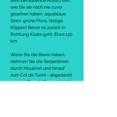
atemberaubende Aussichten,
wie Sie sie noch nie zuvor
gesehen haben, aquablaue
Seen, grüne Flora, felsige
Klippen! Bevor es zurück in
Richtung Küste geht. Etwa 130
km
Wenn Sie die Beine haben,
nehmen Sie die Serpentinen
durch Moulinet und hinauf
zum Col de Turini - abgedeckt
von der Tour de France 2020!
5. Hinterland von Imperia
Molini di Triora ist berühmt für
Klettern und
Bergwanderungen durch das