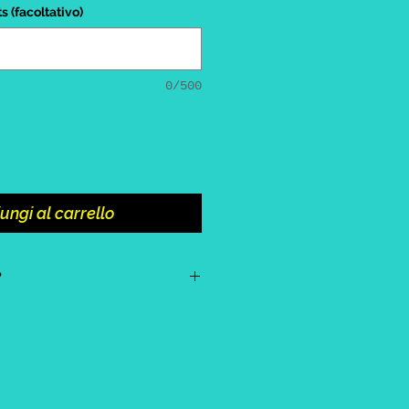
(facoltativo)
0/500
ungi al carrello
?