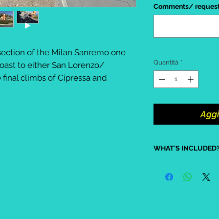
Comments/ requests 
 section of the Milan Sanremo one
Quantità
*
coast to either San Lorenzo/
 final climbs of Cipressa and
Aggi
WHAT'S INCLUDED
Price is per person