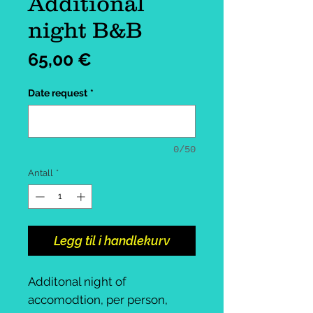
Additional
night B&B
Pris
65,00 €
Date request
*
0/50
Antall
*
Legg til i handlekurv
Additonal night of
accomodtion, per person,