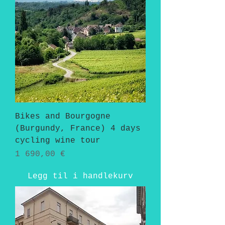
Bikes and Bourgogne
(Burgundy, France) 4 days
cycling wine tour
Pris
1 690,00 €
Legg til i handlekurv