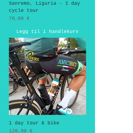
Sanremo, Liguria - 1 day
cycle tour
Pris
70,00 €
Legg til i handlekurv
1 day tour & bike
Pris
120,00 €