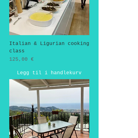
Italian & Ligurian cooking
class
Pris
125,00 €
Legg til i handlekurv