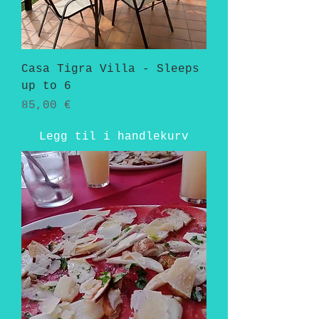
Casa Tigra Villa - Sleeps
up to 6
Pris
85,00 €
Legg til i handlekurv