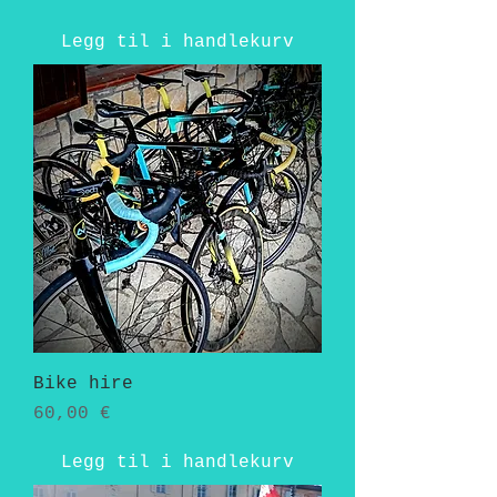
Legg til i handlekurv
Bike hire
Pris
60,00 €
Legg til i handlekurv