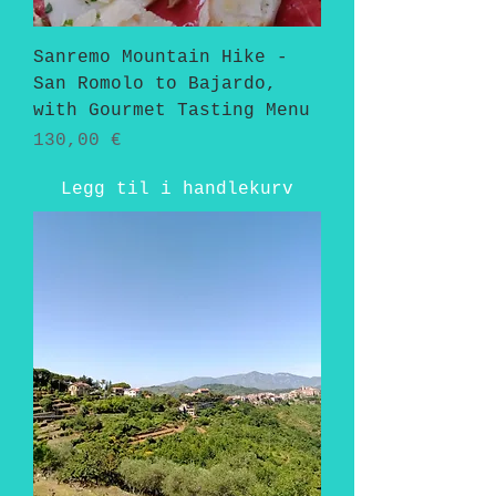
Sanremo Mountain Hike -
San Romolo to Bajardo,
with Gourmet Tasting Menu
Pris
130,00 €
Legg til i handlekurv