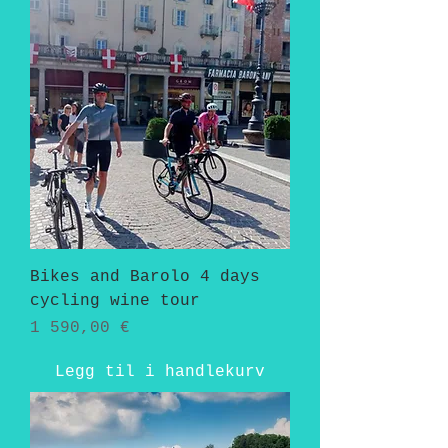
Bikes and Barolo 4 days
cycling wine tour
Pris
1 590,00 €
Legg til i handlekurv