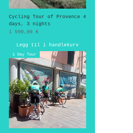
Cycling Tour of Provence 4
days, 3 nights
Pris
1 590,00 €
Legg til i handlekurv
1 Day Tour