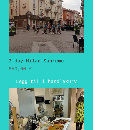
3 day Milan Sanremo
Pris
850,00 €
Legg til i handlekurv