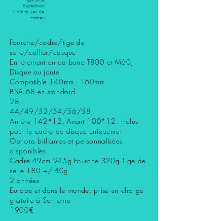
Expédition
Coût du jeu de
cadres
Fourche/cadre/tige de
selle/collier/casque
Entièrement en carbone T800 et M60J
Disque ou jante
Compatible 140mm - 160mm
BSA 68 en standard
28
44/49/52/54/56/58
Arrière 142*12, Avant 100*12. Inclus
pour le cadre de disque uniquement
Options brillantes et personnalisées
disponibles
Cadre 49cm 945g Fourche 320g Tige de
selle 180 +/-40g
2 années
Europe et dans le monde, prise en charge
gratuite à Sanremo
1900€