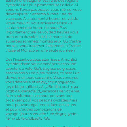
Sanremo, en Ligurie, est l'une des régions
cyclables les plus prometteuses d'Italie. Si
vous ne l'avez pas essayé vous-même, vous
devez ajouter Sanremo à votre liste de
vacances. À seulement 2 heures de vol du
Royaume-Uni, vous arriverez à Nice - à
seulement une heure de nous. Plus
important encore, ce vol de 2 heures vous
procurera du soleil, de l'air marin et de
superbes sommets montagneux. Où d'autre
pouvez-vous traverser facilement la France,
l'Italie et Monaco en une seule journée ?
Dès l'instant où vous atterrissez,
AmiciBici
cyclotourisme vous emmènera dans une
aventure à vélo. Qu'il s'agisse de grosses
ascensions ou de plats rapides, ce sera l'un
de vos meilleurs souvenirs. Vous venez de
vous détendre et enjoy_cc781905-5cde-
3194-bb3b-136bad5cf_578d_the best 3194-
bb3b-136bad5cf58d_vacances de votre vie.
Non seulement can nous pouvons tout
organiser pour vos besoins cyclistes, mais
nous pouvons également faire des plans
et pour d'autres compagnons de
voyage/jours sans vélo !_cc781905-5cde-
3194- bb3b-136bad5cf58d_