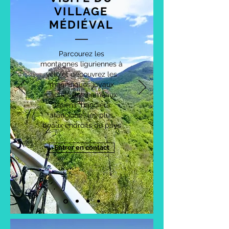
VILLAGE
MÉDIÉVAL
Parcourez les
montagnes liguriennes à
vélo et découvrez les
magnifiques joyaux
cachés des hameaux
italiens "bandiera
arancione", les plus
beaux endroits du pays
Entrer en contact