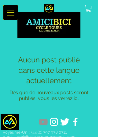
Aucun post publié
dans cette langue
actuellement
Dès que de nouveaux posts seront
publiés, vous les verrez ici.
Royaume-Uni :
+44 (0) 797 978 0711
e-mail :
amicibicicycletours@gmail.com