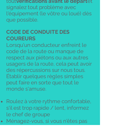
tout
vérifications avant le départ
et
signalez tout problème avec
l'équipement (le vôtre ou loué) dès
que possible.
CODE DE CONDUITE DES
COUREURS
Lorsqu'un conducteur enfreint le
code de la route ou manque de
respect aux piétons ou aux autres
usagers de la route, cela peut avoir
des répercussions sur nous tous.
Établir quelques règles simples
peut faire en sorte que tout le
monde s'amuse.
Roulez à votre rythme confortable,
s'il est trop rapide / lent, informez
le chef de groupe
Ménagez-vous, si vous n'êtes pas
sûr du terrain à venir, demandez-le
!