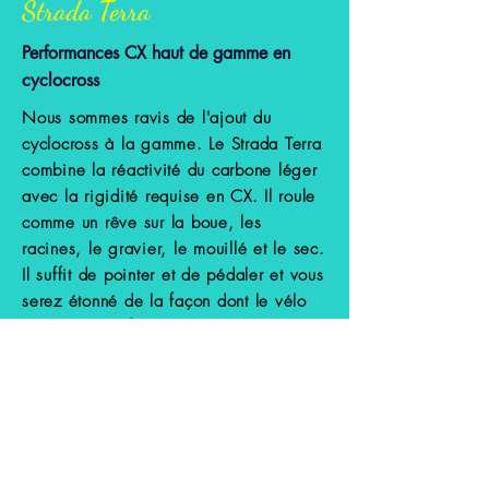
Strada Terra
Performances CX haut de gamme en
cyclocross
Nous sommes ravis de l'ajout du
cyclocross à la gamme. Le Strada Terra
combine la réactivité du carbone léger
avec la rigidité requise en CX. Il roule
comme un rêve sur la boue, les
racines, le gravier, le mouillé et le sec.
Il suffit de pointer et de pédaler et vous
serez étonné de la façon dont le vélo
glisse. Magnifiquement équilibré et
stable de manière fiable. C'est tout un
tas de plaisir qui attend d'être libéré.
Acheter maintenant