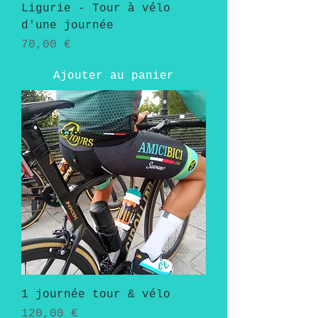
Ligurie - Tour à vélo
d'une journée
Prix
70,00 €
Ajouter au panier
1 journée tour & vélo
Prix
120,00 €