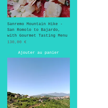
Sanremo Mountain Hike -
San Romolo to Bajardo,
with Gourmet Tasting Menu
Prix
130,00 €
Ajouter au panier