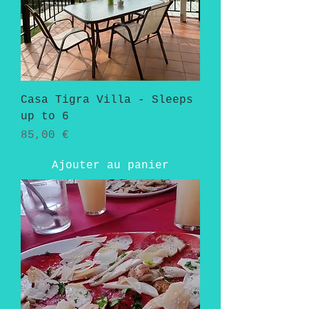
Casa Tigra Villa - Sleeps
up to 6
Prix
85,00 €
Ajouter au panier