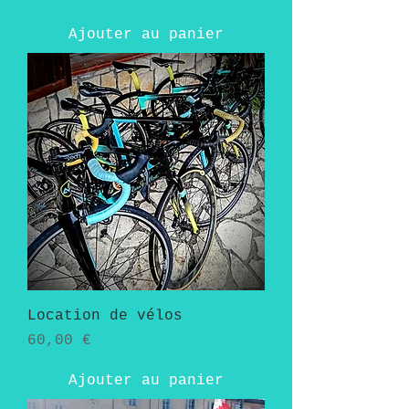
Ajouter au panier
Location de vélos
Prix
60,00 €
Ajouter au panier