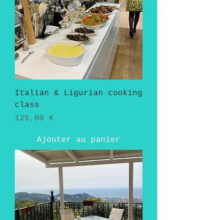
Italian & Ligurian cooking
class
Prix
125,00 €
Ajouter au panier