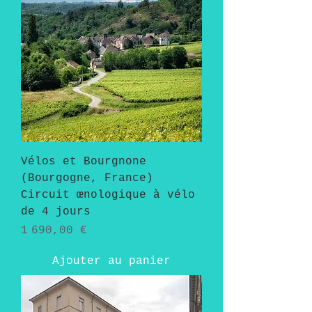
Vélos et Bourgnone
(Bourgogne, France)
Circuit œnologique à vélo
de 4 jours
Prix
1 690,00 €
Ajouter au panier