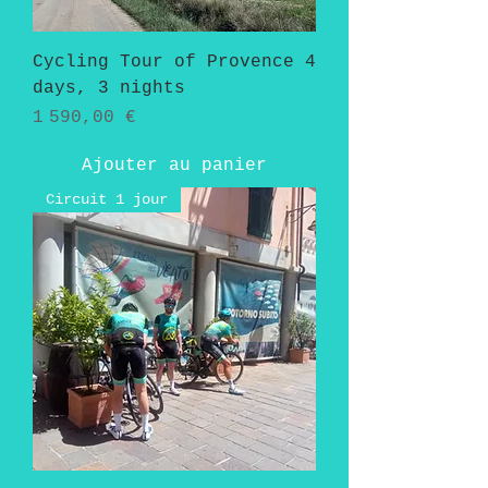
Cycling Tour of Provence 4
days, 3 nights
Prix
1 590,00 €
Ajouter au panier
Circuit 1 jour