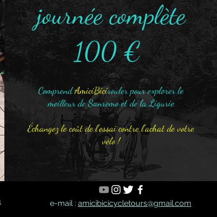
journée complète
e garantie
cadres
100 €
Comprend
AmiciBici
rouler pour explorer le
meilleur de Sanremo et de la Ligurie
Échangez le coût de l'essai contre l'achat de votre
vélo !
1
e-mail :
amicibicicycletours@gmail.com