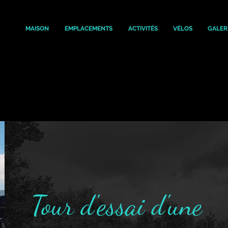
MAISON
EMPLACEMENTS
ACTIVITÉS
VÉLOS
GALER
 et
levées et
rigoureux
critique.
t
Tour d'essai d'une
che est en
chocs et à