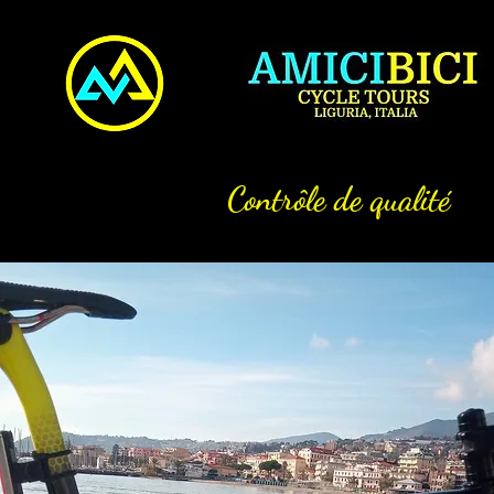
Contrôle de qualité
Tous nos cadres de vélo sont conçus
fabriqués selon les normes les plus é
passent par un contrôle de qualité 
et des points de contrôle d'analyse 
Nous testons rigidité longitudinale e
latitudinale, strength et flex. La four
outre testée pour la résistance aux 
la compression.