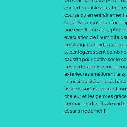
Un chamois haute performan
confort durable aux athlète
course ou en entraînement s
delà ! Ses mousses à fort imp
une excellente absorption d
évacuation de l'humidité dan
prostatiques, tandis que de
super légères sont combinée
coussin pour optimiser le c
Les perforations dans la coq
extérieures améliorent le sy
la respirabilité et la séchere
tissu de surface doux et mo
chaleur et les germes grâce à
permanent des fils de carbone,
et sans frottement.