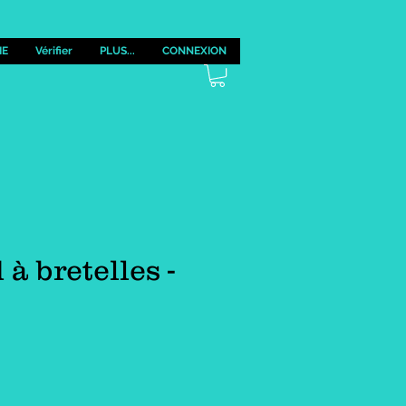
IE
Vérifier
PLUS...
CONNEXION
à bretelles -
ix