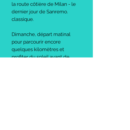
la route côtière de Milan - le
dernier jour de Sanremo.
classique.
Dimanche, départ matinal
pour parcourir encore
quelques kilomètres et
profiter du soleil avant de
regagner votre logement pour
vous changer et au revoir
avant de repartir pour
votre evening vol. Nous
emballons vos vélos pendant
que vous vous changez.
Vols disponibles à partir de
£
50