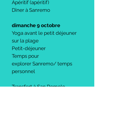
Apéritif (apéritif)
Dîner à Sanremo
dimanche 9 octobre
Yoga avant le petit déjeuner
sur la plage
Petit-déjeuner
Temps pour
explorer Sanremo/ temps
personnel
Transfert à San Romolo
Atelier Yoga
Guided randonnée / temps
de relaxation personnel
Yoga après la randonnée
Dîner traditionnel à San