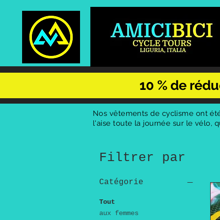
10 % de rédu
Nos vêtements de cyclisme ont été 
l'aise toute la journée sur le vélo,
Filtrer par
Catégorie
Tout
aux femmes