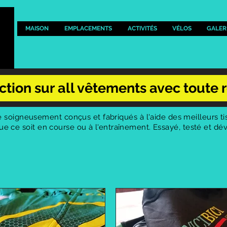
MAISON
EMPLACEMENTS
ACTIVITÉS
VÉLOS
GALER
ction sur all vêtements avec toute r
soigneusement conçus et fabriqués à l'aide des meilleurs tis
 que ce soit en course ou à l'entraînement. Essayé, testé et d