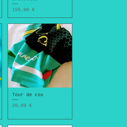
Prix
155,00 €
Tour de cou
Aperçu rapide
Prix
20,00 €