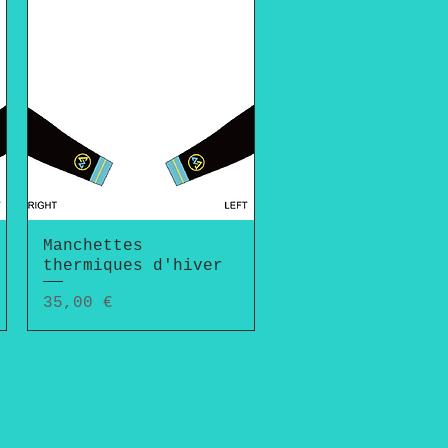
Manchettes
Aperçu rapide
thermiques d'hiver
Prix
35,00 €