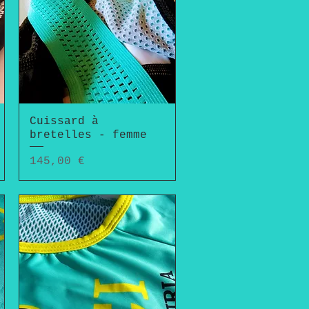
Cuissard à
Aperçu rapide
bretelles - femme
Prix
145,00 €