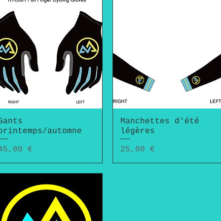
Gants
Aperçu rapide
Manchettes d'été
Aperçu rapide
printemps/automne
légères
Prix
Prix
45,00 €
25,00 €