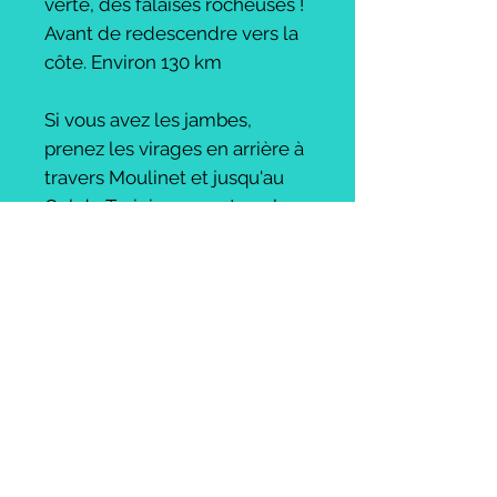
verte, des falaises rocheuses !
Avant de redescendre vers la
côte. Environ 130 km
Si vous avez les jambes,
prenez les virages en arrière à
travers Moulinet et jusqu'au
Col de Turini - couvert par le
Tour de France 2020 !
5. Arrière-pays d'Imperia
Molini di Triora est célèbre
pour l'escalade et les
randonnées dans la vallée
argentine. Un voyage dans
l'arrière-pays est
extrêmement gratifiant pour
les vues et les ascensions.