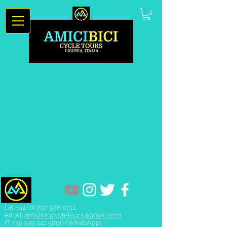
UK:
+44 (0) 797 978 0711
email:
amicibicicycletours@gmail.com
IT:
+39 349 241 5896
(WhatsApp)